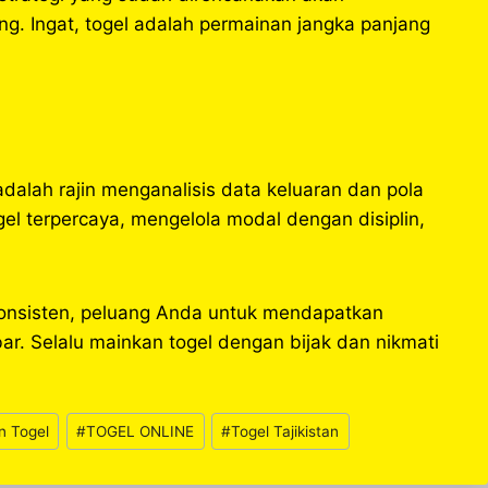
g. Ingat, togel adalah permainan jangka panjang
adalah rajin menganalisis data keluaran dan pola
l terpercaya, mengelola modal dengan disiplin,
konsisten, peluang Anda untuk mendapatkan
r. Selalu mainkan togel dengan bijak dan nikmati
n Togel
#
TOGEL ONLINE
#
Togel Tajikistan