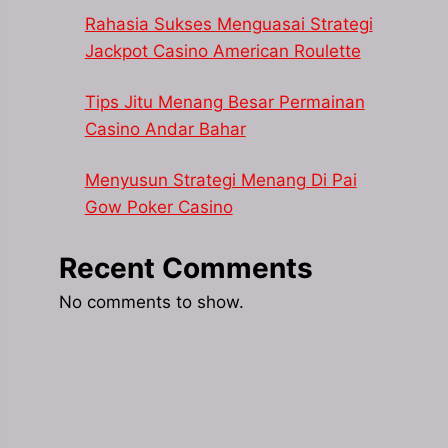
Rahasia Sukses Menguasai Strategi
Jackpot Casino American Roulette
Tips Jitu Menang Besar Permainan
Casino Andar Bahar
Menyusun Strategi Menang Di Pai
Gow Poker Casino
Recent Comments
No comments to show.