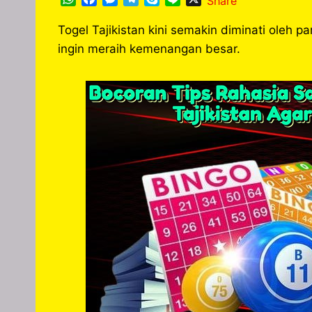
Share
h
a
e
e
k
i
a
c
s
l
y
n
Togel Tajikistan kini semakin diminati oleh p
t
e
s
e
p
e
ingin meraih kemenangan besar.
s
b
e
g
e
A
o
n
r
p
o
g
a
p
k
e
m
r