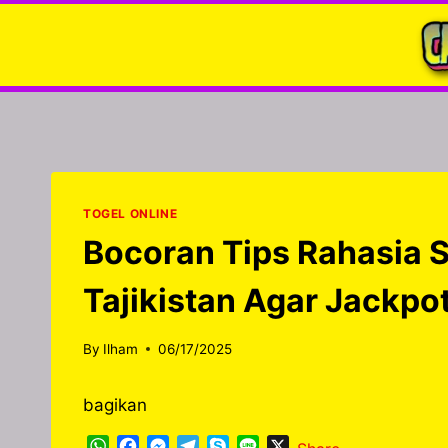
Skip
to
content
TOGEL ONLINE
Bocoran Tips Rahasia S
Tajikistan Agar Jackpo
By
Ilham
06/17/2025
bagikan
W
F
M
T
S
L
X