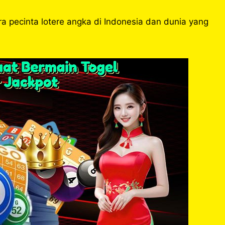
ara pecinta lotere angka di Indonesia dan dunia yang