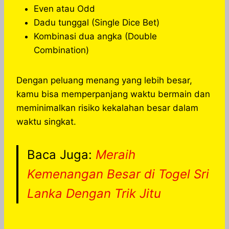
Even atau Odd
Dadu tunggal (Single Dice Bet)
Kombinasi dua angka (Double
Combination)
Dengan peluang menang yang lebih besar,
kamu bisa memperpanjang waktu bermain dan
meminimalkan risiko kekalahan besar dalam
waktu singkat.
Baca Juga:
Meraih
Kemenangan Besar di Togel Sri
Lanka Dengan Trik Jitu