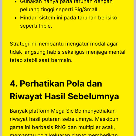
Gunakan hanya pada taruhan dengan
peluang tinggi seperti Big/Small.
Hindari sistem ini pada taruhan berisiko
seperti triple.
Strategi ini membantu mengatur modal agar
tidak langsung habis sekaligus menjaga mental
tetap stabil saat bermain.
4. Perhatikan Pola dan
Riwayat Hasil Sebelumnya
Banyak platform Mega Sic Bo menyediakan
riwayat hasil putaran sebelumnya. Meskipun
game ini berbasis RNG dan multiplier acak,
memantau pola keluaran dapat memberikan