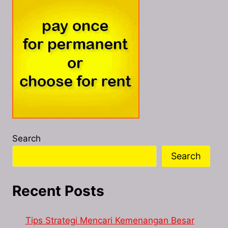
Search
Search
Recent Posts
Tips Strategi Mencari Kemenangan Besar