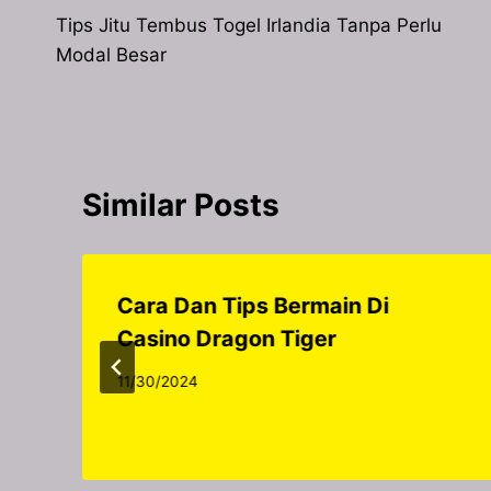
Tips Jitu Tembus Togel Irlandia Tanpa Perlu
navigation
Modal Besar
Similar Posts
Cara Dan Tips Bermain Di
Casino Dragon Tiger
11/30/2024