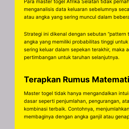
Para master togel Afrika Selatan tidak perna
menganalisis data keluaran sebelumnya secar
atau angka yang sering muncul dalam beberap
Strategi ini dikenal dengan sebutan “pattern
angka yang memiliki probabilitas tinggi untuk
sering keluar dalam sepekan terakhir, maka
pertimbangan untuk taruhan selanjutnya.
Terapkan Rumus Matemati
Master togel tidak hanya mengandalkan intu
dasar seperti penjumlahan, pengurangan, a
kombinasi terbaik. Contohnya, menjumlahkan
membaginya dengan angka ganjil atau genap