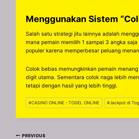
Menggunakan Sistem “Col
Salah satu strategi jitu lainnya adalah meng
mana pemain memilih 1 sampai 3 angka saja 
populer karena memperbesar peluang menan
Colok bebas memungkinkan pemain menang h
digit utama. Sementara colok naga lebih men
tetapi dengan hasil yang lebih tinggi.
Post
#
CASINO ONLINE - TOGEL ONLINE
#
Jackpot di Tog
Tags:
Post
PREVIOUS