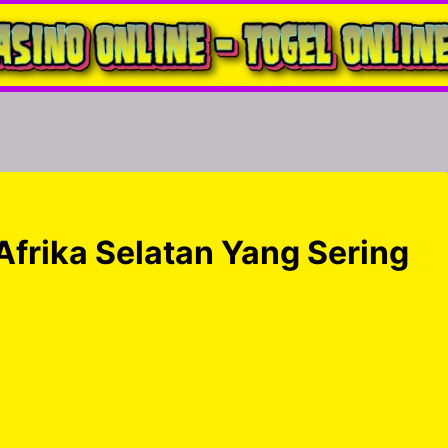
Afrika Selatan Yang Sering