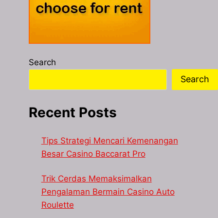
Search
Search
Recent Posts
Tips Strategi Mencari Kemenangan
Besar Casino Baccarat Pro
Trik Cerdas Memaksimalkan
Pengalaman Bermain Casino Auto
Roulette