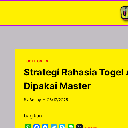
Skip
to
content
TOGEL ONLINE
Strategi Rahasia Togel 
Dipakai Master
By
Benny
06/17/2025
bagikan
W
F
M
T
S
L
X