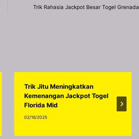
Trik Rahasia Jackpot Besar Togel Grenada
Trik Jitu Meningkatkan
Kemenangan Jackpot Togel
Florida Mid
02/16/2025