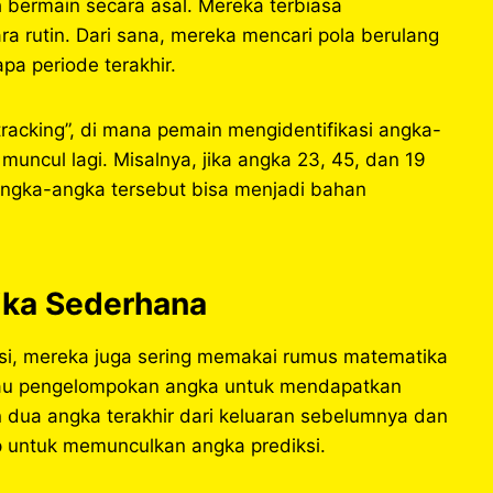
h bermain secara asal. Mereka terbiasa
a rutin. Dari sana, mereka mencari pola berulang
a periode terakhir.
 tracking”, di mana pemain mengidentifikasi angka-
 muncul lagi. Misalnya, jika angka 23, 45, dan 19
 angka-angka tersebut bisa menjadi bahan
ka Sederhana
isi, mereka juga sering memakai rumus matematika
tau pengelompokan angka untuk mendapatkan
 dua angka terakhir dari keluaran sebelumnya dan
 untuk memunculkan angka prediksi.