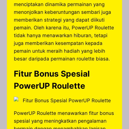
menciptakan dinamika permainan yang
menonjolkan keberuntungan sembari juga
memberikan strategi yang dapat diikuti
pemain. Oleh karena itu, PowerUP Roulette
tidak hanya menawarkan hiburan, tetapi
juga memberikan kesempatan kepada
pemain untuk meraih hadiah yang lebih
besar daripada permainan roulette biasa.
Fitur Bonus Spesial
PowerUP Roulette
PowerUP Roulette menawarkan fitur bonus
spesial yang meningkatkan pengalaman
bermain dengan menambahkan lapisan