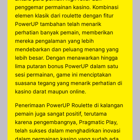
penggemar permainan kasino.​ Kombinasi
elemen klasik dari roulette dengan fitur
PowerUP tambahan telah menarik
perhatian banyak pemain, memberikan
mereka pengalaman yang lebih
mendebarkan dan peluang menang yang
lebih besar. Dengan menawarkan hingga
lima putaran bonus PowerUP dalam satu
sesi permainan, game ini menciptakan
suasana tegang yang menarik perhatian di
kasino darat maupun online.
Penerimaan PowerUP Roulette di kalangan
pemain juga sangat positif, terutama
karena pengembangnya, Pragmatic Play,
telah sukses dalam menghadirkan inovasi
dalam permainan kasino yang sudah ada