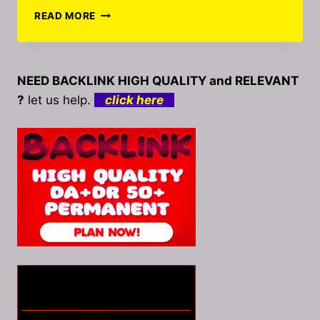
POWERUP
READ MORE
ROULETTE
–
STRATEGI
CERDAS
NEED BACKLINK HIGH QUALITY and RELEVANT
UNTUK
?
let us help.
click here
MEMENANGKAN
SETIAP
PUTARAN