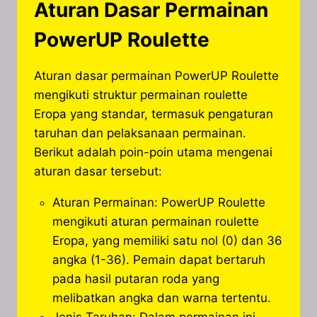
Aturan Dasar Permainan
PowerUP Roulette
​Aturan dasar permainan PowerUP Roulette
mengikuti struktur permainan roulette
Eropa yang standar, termasuk pengaturan
taruhan dan pelaksanaan permainan.​
Berikut adalah poin-poin utama mengenai
aturan dasar tersebut:
Aturan Permainan: PowerUP Roulette
mengikuti aturan permainan roulette
Eropa, yang memiliki satu nol (0) dan 36
angka (1-36). Pemain dapat bertaruh
pada hasil putaran roda yang
melibatkan angka dan warna tertentu.