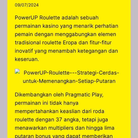
09/07/2024
PowerUP Roulette adalah sebuah
permainan kasino yang menarik perhatian
pemain dengan menggabungkan elemen
tradisional roulette Eropa dan fitur-fitur
inovatif yang menambah ketegangan dan
keseruan.
Dikembangkan oleh Pragmatic Play,
permainan ini tidak hanya
mempertahankan keaslian dari roda
roulette dengan 37 angka, tetapi juga
menawarkan multipliers dan hingga lima
putaran bonus yang dapat memberikan