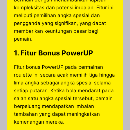
kompleksitas dan potensi imbalan.​ Fitur ini
meliputi pemilihan angka spesial dan
pengganda yang signifikan, yang dapat
memberikan keuntungan besar bagi
pemain.
1. Fitur Bonus PowerUP
Fitur bonus PowerUP pada permainan
roulette ini secara acak memilih tiga hingga
lima angka sebagai angka spesial selama
setiap putaran. Ketika bola mendarat pada
salah satu angka spesial tersebut, pemain
berpeluang mendapatkan imbalan
tambahan yang dapat meningkatkan
kemenangan mereka.