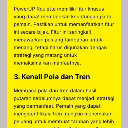
PowerUP Roulette memiliki fitur khusus
yang dapat memberikan keuntungan pada
pemain. Pastikan untuk memanfaatkan fitur
ini secara bijak. Fitur ini seringkali
menawarkan peluang tambahan untuk
menang, tetapi harus digunakan dengan
strategi yang matang untuk
memaksimalkan manfaatnya.
3. Kenali Pola dan Tren
Membaca pola dan tren dalam hasil
putaran sebelumnya dapat menjadi strategi
yang bermanfaat. Pemain yang dapat
mengidentifikasi tren mungkin menemukan
peluang untuk membuat taruhan yang lebih