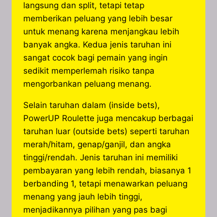
langsung dan split, tetapi tetap
memberikan peluang yang lebih besar
untuk menang karena menjangkau lebih
banyak angka. Kedua jenis taruhan ini
sangat cocok bagi pemain yang ingin
sedikit memperlemah risiko tanpa
mengorbankan peluang menang.
Selain taruhan dalam (inside bets),
PowerUP Roulette juga mencakup berbagai
taruhan luar (outside bets) seperti taruhan
merah/hitam, genap/ganjil, dan angka
tinggi/rendah. Jenis taruhan ini memiliki
pembayaran yang lebih rendah, biasanya 1
berbanding 1, tetapi menawarkan peluang
menang yang jauh lebih tinggi,
menjadikannya pilihan yang pas bagi