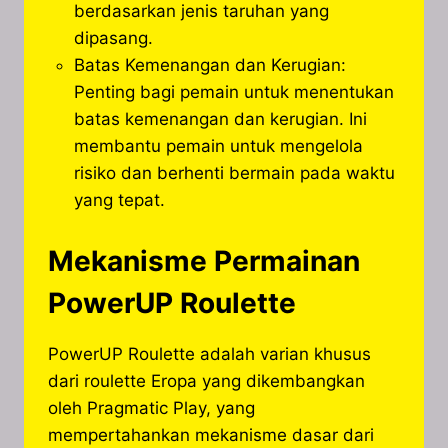
berdasarkan jenis taruhan yang
dipasang.
Batas Kemenangan dan Kerugian:
Penting bagi pemain untuk menentukan
batas kemenangan dan kerugian. Ini
membantu pemain untuk mengelola
risiko dan berhenti bermain pada waktu
yang tepat.
Mekanisme Permainan
PowerUP Roulette
PowerUP Roulette adalah varian khusus
dari roulette Eropa yang dikembangkan
oleh Pragmatic Play, yang
mempertahankan mekanisme dasar dari