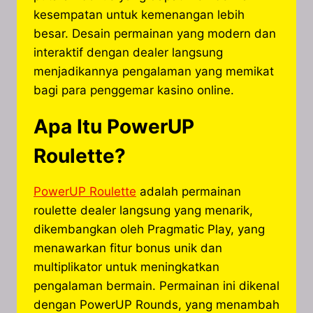
kesempatan untuk kemenangan lebih
besar. Desain permainan yang modern dan
interaktif dengan dealer langsung
menjadikannya pengalaman yang memikat
bagi para penggemar kasino online.
Apa Itu PowerUP
Roulette?
PowerUP Roulette
adalah permainan
roulette dealer langsung yang menarik,
dikembangkan oleh Pragmatic Play, yang
menawarkan fitur bonus unik dan
multiplikator untuk meningkatkan
pengalaman bermain.​ Permainan ini dikenal
dengan PowerUP Rounds, yang menambah