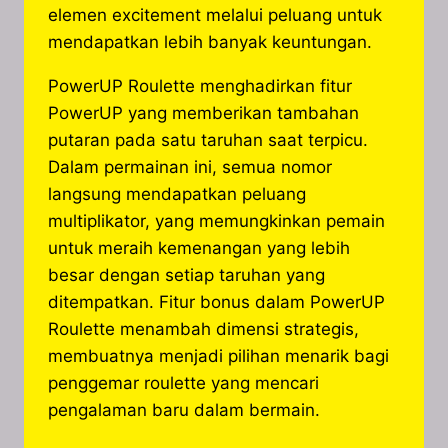
elemen excitement melalui peluang untuk
mendapatkan lebih banyak keuntungan.
PowerUP Roulette menghadirkan fitur
PowerUP yang memberikan tambahan
putaran pada satu taruhan saat terpicu.
Dalam permainan ini, semua nomor
langsung mendapatkan peluang
multiplikator, yang memungkinkan pemain
untuk meraih kemenangan yang lebih
besar dengan setiap taruhan yang
ditempatkan. Fitur bonus dalam PowerUP
Roulette menambah dimensi strategis,
membuatnya menjadi pilihan menarik bagi
penggemar roulette yang mencari
pengalaman baru dalam bermain.