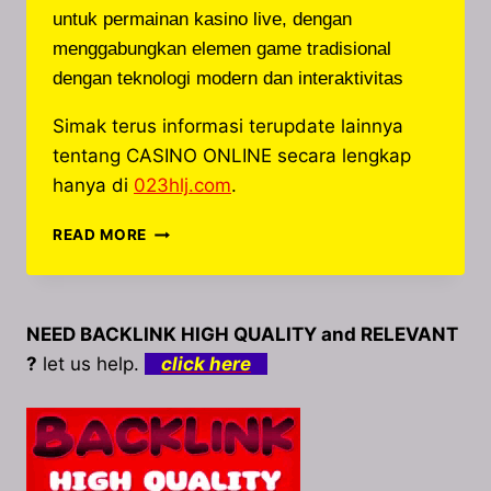
untuk permainan kasino live, dengan
menggabungkan elemen game tradisional
dengan teknologi modern dan interaktivitas
Simak terus informasi terupdate lainnya
tentang CASINO ONLINE secara lengkap
hanya di
023hlj.com
.
MONOPOLY
READ MORE
LIVE
–
KESERUAN
MENGEJAR
NEED BACKLINK HIGH QUALITY and RELEVANT
TOP
?
let us help.
click here
JACKPOT
DI
DALAM
CASINO
ONLINE