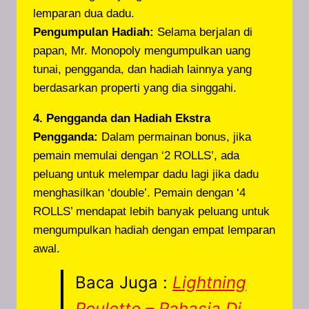
lemparan dua dadu.
Pengumpulan Hadiah:
Selama berjalan di
papan, Mr. Monopoly mengumpulkan uang
tunai, pengganda, dan hadiah lainnya yang
berdasarkan properti yang dia singgahi.
4. Pengganda dan Hadiah Ekstra
Pengganda:
Dalam permainan bonus, jika
pemain memulai dengan ‘2 ROLLS’, ada
peluang untuk melempar dadu lagi jika dadu
menghasilkan ‘double’. Pemain dengan ‘4
ROLLS’ mendapat lebih banyak peluang untuk
mengumpulkan hadiah dengan empat lemparan
awal.
Baca Juga :
Lightning
Roulette – Rahasia Di