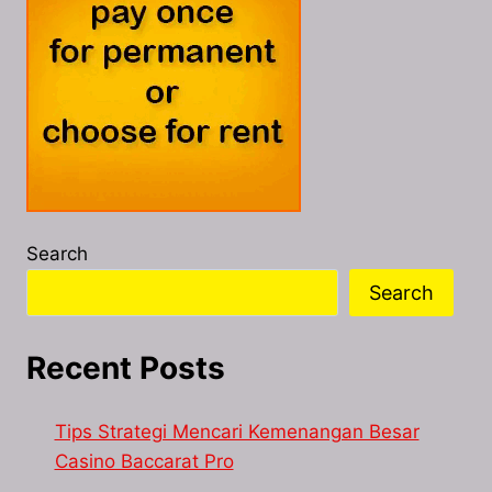
Search
Search
Recent Posts
Tips Strategi Mencari Kemenangan Besar
Casino Baccarat Pro