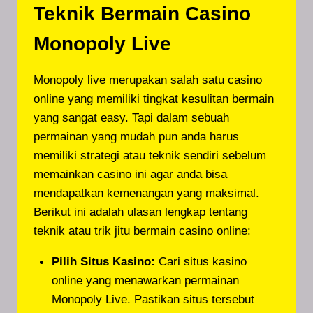
Teknik Bermain Casino
Monopoly Live
Monopoly live merupakan salah satu casino
online yang memiliki tingkat kesulitan bermain
yang sangat easy. Tapi dalam sebuah
permainan yang mudah pun anda harus
memiliki strategi atau teknik sendiri sebelum
memainkan casino ini agar anda bisa
mendapatkan kemenangan yang maksimal.
Berikut ini adalah ulasan lengkap tentang
teknik atau trik jitu bermain casino online:
Pilih Situs Kasino:
Cari situs kasino
online yang menawarkan permainan
Monopoly Live. Pastikan situs tersebut