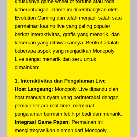
khususnya game wheel of fortune atau roda
keberuntungan. Game ini dikembangkan oleh
Evolution Gaming dan telah menjadi salah satu
permainan kasino live yang paling populer
berkat interaktivitas, grafis yang menarik, dan
keseruan yang ditawarkannya. Berikut adalah
beberapa aspek yang menjadikan Monopoly
Live sangat menarik dan seru untuk
dimainkan:
1. Interaktivitas dan Pengalaman Live
Host Langsung:
Monopoly Live dipandu oleh
host manusia nyata yang berinteraksi dengan
pemain secara real-time, membuat
pengalaman bermain lebih pribadi dan menarik.
Integrasi Game Papan:
Permainan ini
mengintegrasikan elemen dari Monopoly,