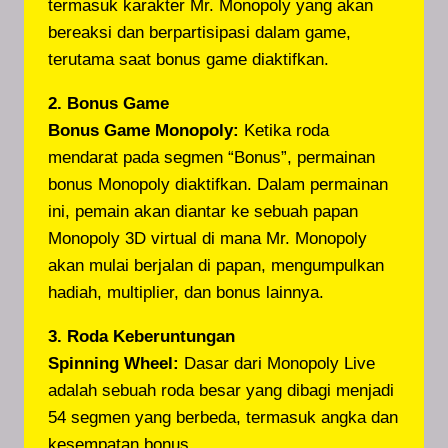
termasuk karakter Mr. Monopoly yang akan
bereaksi dan berpartisipasi dalam game,
terutama saat bonus game diaktifkan.
2. Bonus Game
Bonus Game Monopoly:
Ketika roda
mendarat pada segmen “Bonus”, permainan
bonus Monopoly diaktifkan. Dalam permainan
ini, pemain akan diantar ke sebuah papan
Monopoly 3D virtual di mana Mr. Monopoly
akan mulai berjalan di papan, mengumpulkan
hadiah, multiplier, dan bonus lainnya.
3. Roda Keberuntungan
Spinning Wheel:
Dasar dari Monopoly Live
adalah sebuah roda besar yang dibagi menjadi
54 segmen yang berbeda, termasuk angka dan
kesempatan bonus.