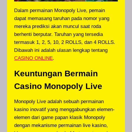
Dalam permainan Monopoly Live, pemain
dapat memasang taruhan pada nomor yang
mereka prediksi akan muncul saat roda
berhenti berputar. Taruhan yang tersedia
termasuk 1, 2, 5, 10, 2 ROLLS, dan 4 ROLLS.
Dibawah ini adalah ulasan lengkap tentang
CASINO ONLINE
.
Keuntungan Bermain
Casino Monopoly Live
Monopoly Live adalah sebuah permainan
kasino inovatif yang menggabungkan elemen-
elemen dari game papan klasik Monopoly
dengan mekanisme permainan live kasino,