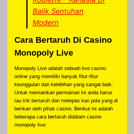
Balik Sentuhan
Modern
Cara Bertaruh Di Casino
Monopoly Live
Monopoly Live adalah sebuah live casino
online yang memiliki banyak fitur-fitur
keunggulan dan kelebihan yang sangat baik.
Untuk memainkan permainan ini anda harus
tau trik bertaruh dan melepas kan pola yang di
berikan oleh pihak casino. Berikut ini adalah
beberapa cara bertaruh didalam casino
monopoly live: