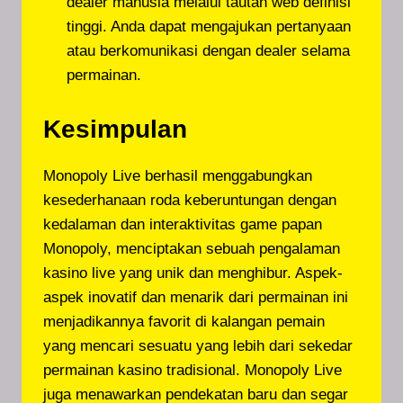
dealer manusia melalui tautan web definisi
tinggi. Anda dapat mengajukan pertanyaan
atau berkomunikasi dengan dealer selama
permainan.
Kesimpulan
Monopoly Live berhasil menggabungkan
kesederhanaan roda keberuntungan dengan
kedalaman dan interaktivitas game papan
Monopoly, menciptakan sebuah pengalaman
kasino live yang unik dan menghibur. Aspek-
aspek inovatif dan menarik dari permainan ini
menjadikannya favorit di kalangan pemain
yang mencari sesuatu yang lebih dari sekedar
permainan kasino tradisional.
Monopoly Live
juga menawarkan pendekatan baru dan segar