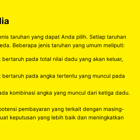
ia
enis taruhan yang dapat Anda pilih. Setiap taruhan
rbeda. Beberapa jenis taruhan yang umum meliputi:
ertaruh pada total nilai dadu yang akan keluar,
 bertaruh pada angka tertentu yang muncul pada
da kombinasi angka yang muncul dari ketiga dadu.
 potensi pembayaran yang terkait dengan masing-
t keputusan yang lebih baik dan meningkatkan