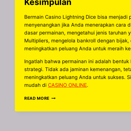
Kesimpulan
Bermain Casino Lightning Dice bisa menjad
menyenangkan jika Anda menerapkan cara d
dasar permainan, mengetahui jenis taruhan y
Multipliers, mengelola bankroll dengan bija
meningkatkan peluang Anda untuk meraih k
Ingatlah bahwa permainan ini adalah bentu
strategi. Tidak ada jaminan kemenangan, te
meningkatkan peluang Anda untuk sukses. Si
mudah di
CASINO ONLINE
.
CARA
READ MORE
DAN
TIPS
MUDAH
BERMAIN
CASINO