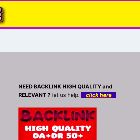
NEED BACKLINK HIGH QUALITY and
RELEVANT ?
let us help.
click here