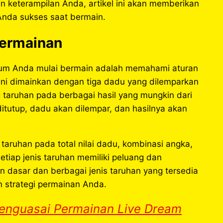
an keterampilan Anda, artikel ini akan memberikan
nda sukses saat bermain.
ermainan
lum Anda mulai bermain adalah memahami aturan
ini dimainkan dengan tiga dadu yang dilemparkan
aruhan pada berbagai hasil yang mungkin dari
itutup, dadu akan dilempar, dan hasilnya akan
aruhan pada total nilai dadu, kombinasi angka,
Setiap jenis taruhan memiliki peluang dan
dasar dan berbagai jenis taruhan yang tersedia
 strategi permainan Anda.
nguasai Permainan Live Dream