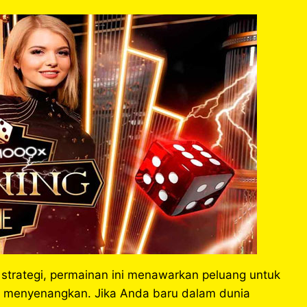
rategi, permainan ini menawarkan peluang untuk
 menyenangkan. Jika Anda baru dalam dunia