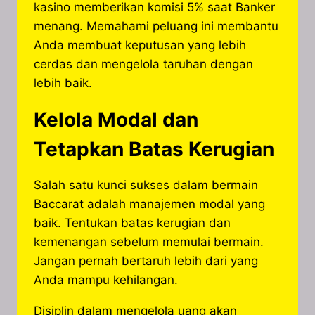
kasino memberikan komisi 5% saat Banker
menang. Memahami peluang ini membantu
Anda membuat keputusan yang lebih
cerdas dan mengelola taruhan dengan
lebih baik.
Kelola Modal dan
Tetapkan Batas Kerugian
Salah satu kunci sukses dalam bermain
Baccarat adalah manajemen modal yang
baik. Tentukan batas kerugian dan
kemenangan sebelum memulai bermain.
Jangan pernah bertaruh lebih dari yang
Anda mampu kehilangan.
Disiplin dalam mengelola uang akan