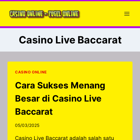
Skip
to
content
Casino Live Baccarat
CASINO ONLINE
Cara Sukses Menang
Besar di Casino Live
Baccarat
05/03/2025
Casino Live Baccarat adalah salah satu