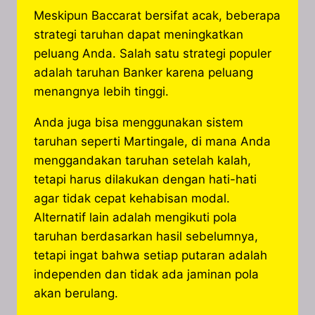
Meskipun Baccarat bersifat acak, beberapa
strategi taruhan dapat meningkatkan
peluang Anda. Salah satu strategi populer
adalah taruhan Banker karena peluang
menangnya lebih tinggi.
Anda juga bisa menggunakan sistem
taruhan seperti Martingale, di mana Anda
menggandakan taruhan setelah kalah,
tetapi harus dilakukan dengan hati-hati
agar tidak cepat kehabisan modal.
Alternatif lain adalah mengikuti pola
taruhan berdasarkan hasil sebelumnya,
tetapi ingat bahwa setiap putaran adalah
independen dan tidak ada jaminan pola
akan berulang.