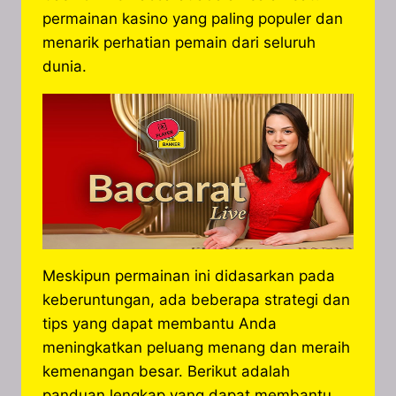
permainan kasino yang paling populer dan
menarik perhatian pemain dari seluruh
dunia.
Meskipun permainan ini didasarkan pada
keberuntungan, ada beberapa strategi dan
tips yang dapat membantu Anda
meningkatkan peluang menang dan meraih
kemenangan besar. Berikut adalah
panduan lengkap yang dapat membantu