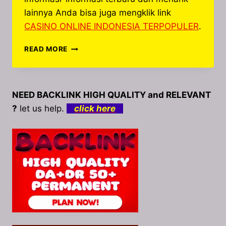
lainnya Anda bisa juga mengklik link
CASINO ONLINE INDONESIA TERPOPULER
.
CARA
READ MORE
SUKSES
MENANG
BESAR
DI
NEED BACKLINK HIGH QUALITY and RELEVANT
CASINO
?
let us help.
click here
LIVE
BACCARAT