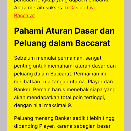
Anda meraih sukses di
Casino Live
Baccarat
.
Pahami Aturan Dasar dan
Peluang dalam Baccarat
Sebelum memulai permainan, sangat
penting untuk memahami aturan dasar dan
peluang dalam Baccarat. Permainan ini
melibatkan dua tangan utama: Player dan
Banker. Pemain harus menebak siapa yang
akan mendapatkan total poin tertinggi,
dengan nilai maksimal 9.
Peluang menang Banker sedikit lebih tinggi
dibanding Player, karena sebagian besar