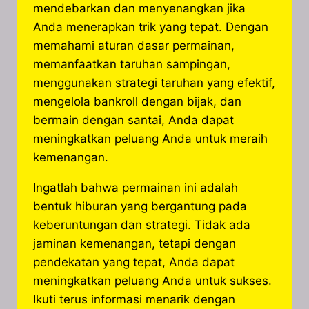
mendebarkan dan menyenangkan jika
Anda menerapkan trik yang tepat. Dengan
memahami aturan dasar permainan,
memanfaatkan taruhan sampingan,
menggunakan strategi taruhan yang efektif,
mengelola bankroll dengan bijak, dan
bermain dengan santai, Anda dapat
meningkatkan peluang Anda untuk meraih
kemenangan.
Ingatlah bahwa permainan ini adalah
bentuk hiburan yang bergantung pada
keberuntungan dan strategi. Tidak ada
jaminan kemenangan, tetapi dengan
pendekatan yang tepat, Anda dapat
meningkatkan peluang Anda untuk sukses.
Ikuti terus informasi menarik dengan