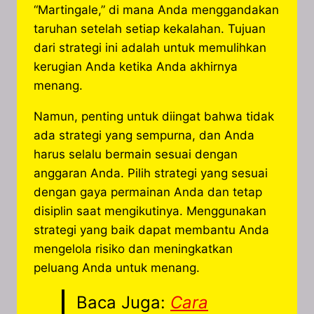
“Martingale,” di mana Anda menggandakan
taruhan setelah setiap kekalahan. Tujuan
dari strategi ini adalah untuk memulihkan
kerugian Anda ketika Anda akhirnya
menang.
Namun, penting untuk diingat bahwa tidak
ada strategi yang sempurna, dan Anda
harus selalu bermain sesuai dengan
anggaran Anda. Pilih strategi yang sesuai
dengan gaya permainan Anda dan tetap
disiplin saat mengikutinya. Menggunakan
strategi yang baik dapat membantu Anda
mengelola risiko dan meningkatkan
peluang Anda untuk menang.
Baca Juga:
Cara