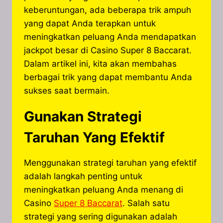
keberuntungan, ada beberapa trik ampuh
yang dapat Anda terapkan untuk
meningkatkan peluang Anda mendapatkan
jackpot besar di Casino Super 8 Baccarat.
Dalam artikel ini, kita akan membahas
berbagai trik yang dapat membantu Anda
sukses saat bermain.
Gunakan Strategi
Taruhan Yang Efektif
Menggunakan strategi taruhan yang efektif
adalah langkah penting untuk
meningkatkan peluang Anda menang di
Casino
Super 8 Baccarat
. Salah satu
strategi yang sering digunakan adalah