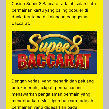
Casino Super 8 Baccarat adalah salah satu
permainan kartu yang paling populer di
dunia terutama di kalangan penggemar
baccarat.
Dengan variasi yang menarik dan peluang
untuk meraih jackpot, permainan ini
menawarkan pengalaman bermain yang
mendebarkan. Meskipun baccarat adalah
permainan yang didasarkan pada