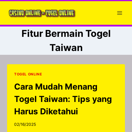
Skip
to
content
Fitur Bermain Togel
Taiwan
TOGEL ONLINE
Cara Mudah Menang
Togel Taiwan: Tips yang
Harus Diketahui
02/16/2025