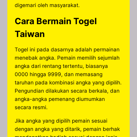
digemari oleh masyarakat.
Cara Bermain Togel
Taiwan
Togel ini pada dasarnya adalah permainan
menebak angka. Pemain memilih sejumlah
angka dari rentang tertentu, biasanya
0000 hingga 9999, dan memasang
taruhan pada kombinasi angka yang dipilih.
Pengundian dilakukan secara berkala, dan
angka-angka pemenang diumumkan
secara resmi.
Jika angka yang dipilih pemain sesuai
dengan angka yang ditarik, pemain berhak