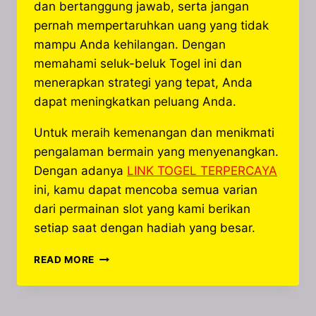
dan bertanggung jawab, serta jangan
pernah mempertaruhkan uang yang tidak
mampu Anda kehilangan. Dengan
memahami seluk-beluk Togel ini dan
menerapkan strategi yang tepat, Anda
dapat meningkatkan peluang Anda.
Untuk meraih kemenangan dan menikmati
pengalaman bermain yang menyenangkan.
Dengan adanya
LINK TOGEL TERPERCAYA
ini, kamu dapat mencoba semua varian
dari permainan slot yang kami berikan
setiap saat dengan hadiah yang besar.
CARA
READ MORE
MUDAH
MENANG
TOGEL
TAIWAN: