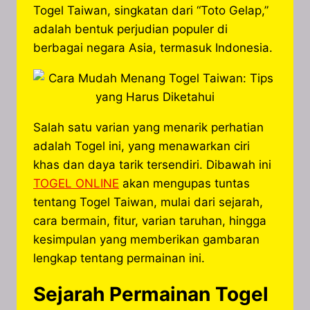
Togel Taiwan, singkatan dari “Toto Gelap,”
adalah bentuk perjudian populer di
berbagai negara Asia, termasuk Indonesia.
Salah satu varian yang menarik perhatian
adalah Togel ini, yang menawarkan ciri
khas dan daya tarik tersendiri. Dibawah ini
TOGEL ONLINE
akan mengupas tuntas
tentang Togel Taiwan, mulai dari sejarah,
cara bermain, fitur, varian taruhan, hingga
kesimpulan yang memberikan gambaran
lengkap tentang permainan ini.
Sejarah Permainan Togel