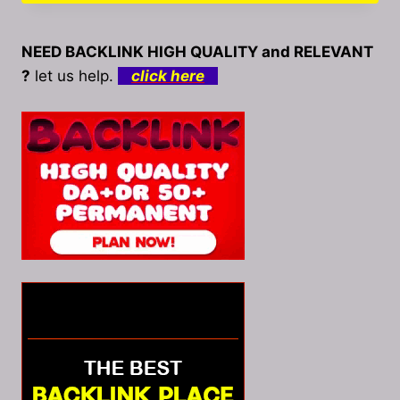
JACKPOT
DI
CASINO
NEED BACKLINK HIGH QUALITY and RELEVANT
MULTI-
?
let us help.
click here
WHEEL
ROULETTE