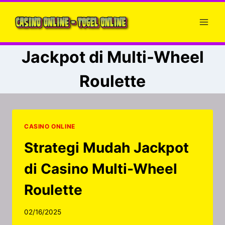
Skip
to
content
Jackpot di Multi-Wheel
Roulette
CASINO ONLINE
Strategi Mudah Jackpot
di Casino Multi-Wheel
Roulette
02/16/2025