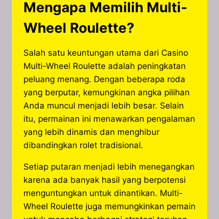
Mengapa Memilih Multi-
Wheel Roulette?
​Salah satu keuntungan utama dari Casino
Multi-Wheel Roulette adalah peningkatan
peluang menang.​ Dengan beberapa roda
yang berputar, kemungkinan angka pilihan
Anda muncul menjadi lebih besar. Selain
itu, permainan ini menawarkan pengalaman
yang lebih dinamis dan menghibur
dibandingkan rolet tradisional.
Setiap putaran menjadi lebih menegangkan
karena ada banyak hasil yang berpotensi
menguntungkan untuk dinantikan. Multi-
Wheel Roulette juga memungkinkan pemain