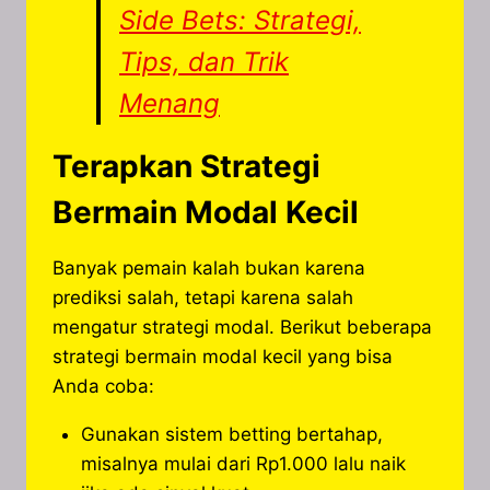
Side Bets: Strategi,
Tips, dan Trik
Menang
Terapkan Strategi
Bermain Modal Kecil
Banyak pemain kalah bukan karena
prediksi salah, tetapi karena salah
mengatur strategi modal. Berikut beberapa
strategi bermain modal kecil yang bisa
Anda coba:
Gunakan sistem betting bertahap,
misalnya mulai dari Rp1.000 lalu naik