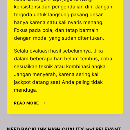
konsistensi dan pengendalian diri. Jangan
tergoda untuk langsung pasang besar
hanya karena satu kali nyaris menang.
Fokus pada pola, dan tetap bermain
dengan modal yang sudah ditentukan.
Selalu evaluasi hasil sebelumnya. Jika
dalam beberapa hari belum tembus, coba
sesuaikan teknik atau kombinasi angka.
Jangan menyerah, karena sering kali
jackpot datang saat Anda paling tidak
menduga.
TIPS
READ MORE
JITU
TEMBUS
TOGEL
IRLANDIA
NEED BACKLINK HIGH QUALITY and RELEVANT