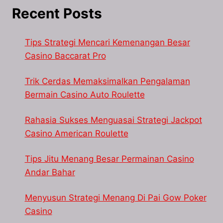
Recent Posts
Tips Strategi Mencari Kemenangan Besar
Casino Baccarat Pro
Trik Cerdas Memaksimalkan Pengalaman
Bermain Casino Auto Roulette
Rahasia Sukses Menguasai Strategi Jackpot
Casino American Roulette
Tips Jitu Menang Besar Permainan Casino
Andar Bahar
Menyusun Strategi Menang Di Pai Gow Poker
Casino