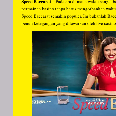
Speed Baccarat
– Pada era di mana waktu sangat b
permainan kasino tanpa harus mengorbankan waktu
Speed Baccarat semakin populer. Ini bukanlah Bacca
penuh ketegangan yang ditawarkan oleh live casino