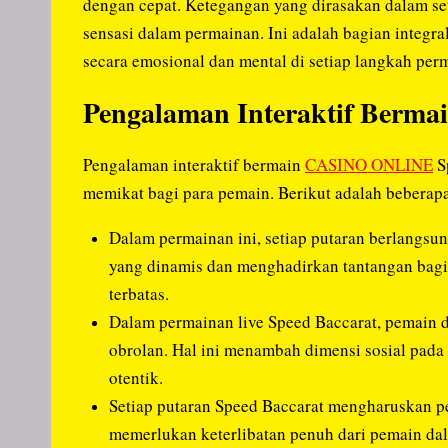
dengan cepat. Ketegangan yang dirasakan dalam s
sensasi dalam permainan. Ini adalah bagian integr
secara emosional dan mental di setiap langkah per
Pengalaman Interaktif Bermai
Pengalaman interaktif bermain
CASINO ONLINE
S
memikat bagi para pemain. Berikut adalah beberap
Dalam permainan ini, setiap putaran berlangsu
yang dinamis dan menghadirkan tantangan bag
terbatas.
Dalam permainan live Speed Baccarat, pemain da
obrolan. Hal ini menambah dimensi sosial pad
otentik.
Setiap putaran Speed Baccarat mengharuskan p
memerlukan keterlibatan penuh dari pemain da