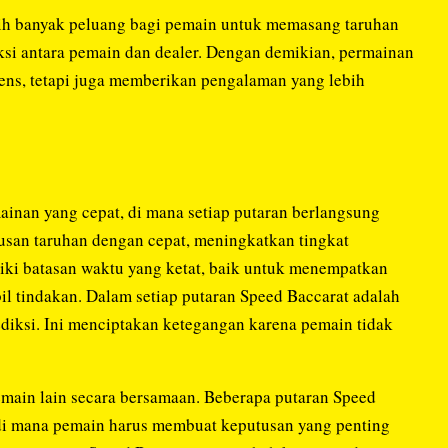
bih banyak peluang bagi pemain untuk memasang taruhan
ksi antara pemain dan dealer. Dengan demikian, permainan
tens, tetapi juga memberikan pengalaman yang lebih
inan yang cepat, di mana setiap putaran berlangsung
san taruhan dengan cepat, meningkatkan tingkat
liki batasan waktu yang ketat, baik untuk menempatkan
 tindakan. Dalam setiap putaran Speed Baccarat adalah
ediksi. Ini menciptakan ketegangan karena pemain tidak
main lain secara bersamaan. Beberapa putaran Speed
di mana pemain harus membuat keputusan yang penting