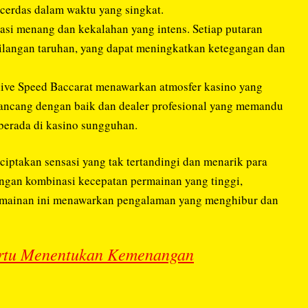
cerdas dalam waktu yang singkat.
si menang dan kekalahan yang intens. Setiap putaran
langan taruhan, yang dapat meningkatkan ketegangan dan
live Speed Baccarat menawarkan atmosfer kasino yang
irancang dengan baik dan dealer profesional yang memandu
berada di kasino sungguhan.
iptakan sensasi yang tak tertandingi dan menarik para
ngan kombinasi kecepatan permainan yang tinggi,
permainan ini menawarkan pengalaman yang menghibur dan
artu Menentukan Kemenangan