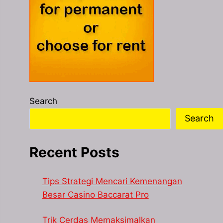
Search
Search
Recent Posts
Tips Strategi Mencari Kemenangan
Besar Casino Baccarat Pro
Trik Cerdas Memaksimalkan