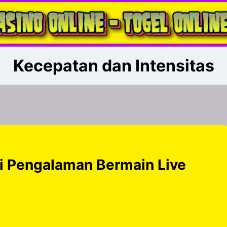
Kecepatan dan Intensitas
i Pengalaman Bermain Live