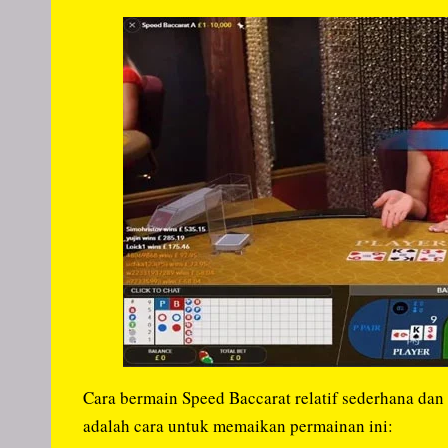
Cara bermain Speed Baccarat relatif sederhana dan m
adalah cara untuk memaikan permainan ini: