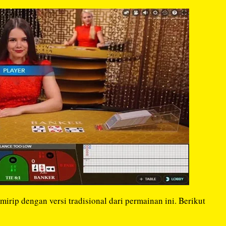
irip dengan versi tradisional dari permainan ini. Berikut