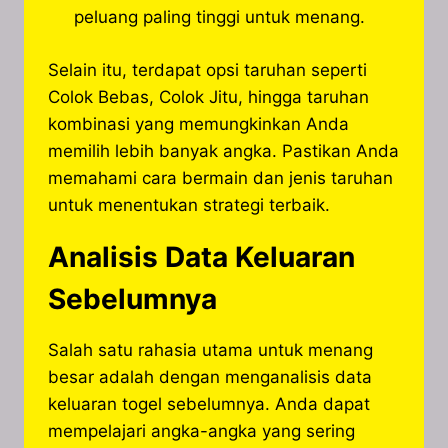
peluang paling tinggi untuk menang.
Selain itu, terdapat opsi taruhan seperti
Colok Bebas, Colok Jitu, hingga taruhan
kombinasi yang memungkinkan Anda
memilih lebih banyak angka. Pastikan Anda
memahami cara bermain dan jenis taruhan
untuk menentukan strategi terbaik.
Analisis Data Keluaran
Sebelumnya
Salah satu rahasia utama untuk menang
besar adalah dengan menganalisis data
keluaran togel sebelumnya. Anda dapat
mempelajari angka-angka yang sering