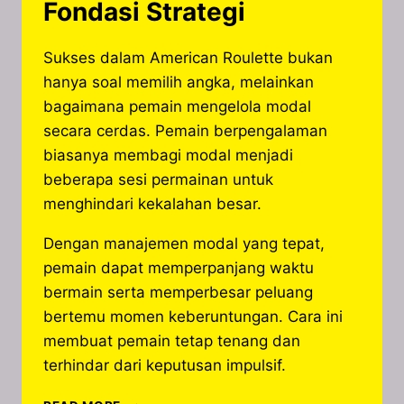
Fondasi Strategi
Sukses dalam American Roulette bukan
hanya soal memilih angka, melainkan
bagaimana pemain mengelola modal
secara cerdas. Pemain berpengalaman
biasanya membagi modal menjadi
beberapa sesi permainan untuk
menghindari kekalahan besar.
Dengan manajemen modal yang tepat,
pemain dapat memperpanjang waktu
bermain serta memperbesar peluang
bertemu momen keberuntungan. Cara ini
membuat pemain tetap tenang dan
terhindar dari keputusan impulsif.
RAHASIA