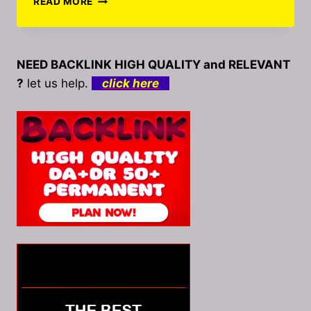
READ MORE
SUKSES
MENGUASAI
STRATEGI
JACKPOT
NEED BACKLINK HIGH QUALITY and RELEVANT
CASINO
?
let us help.
click here
AMERICAN
ROULETTE