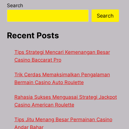
Search
Search
Recent Posts
Tips Strategi Mencari Kemenangan Besar
Casino Baccarat Pro
Trik Cerdas Memaksimalkan Pengalaman
Bermain Casino Auto Roulette
Rahasia Sukses Menguasai Strategi Jackpot
Casino American Roulette
Tips Jitu Menang Besar Permainan Casino
Andar Bahar