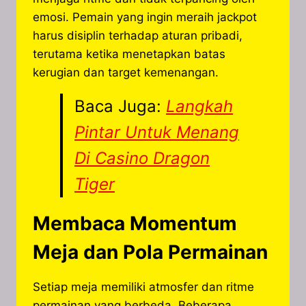
emosi. Pemain yang ingin meraih jackpot
harus disiplin terhadap aturan pribadi,
terutama ketika menetapkan batas
kerugian dan target kemenangan.
Baca Juga:
Langkah
Pintar Untuk Menang
Di Casino Dragon
Tiger
Membaca Momentum
Meja dan Pola Permainan
Setiap meja memiliki atmosfer dan ritme
permainan yang berbeda. Beberapa