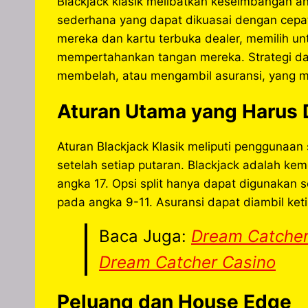
Blackjack klasik melibatkan keseimbangan an
sederhana yang dapat dikuasai dengan cepa
mereka dan kartu terbuka dealer, memilih un
mempertahankan tangan mereka. Strategi d
membelah, atau mengambil asuransi, yang 
Aturan Utama yang Harus D
Aturan Blackjack Klasik meliputi penggunaan
setelah setiap putaran. Blackjack adalah kem
angka 17. Opsi split hanya dapat digunakan
pada angka 9-11. Asuransi dapat diambil ket
Baca Juga:
Dream Catcher
Dream Catcher Casino
Peluang dan House Edge