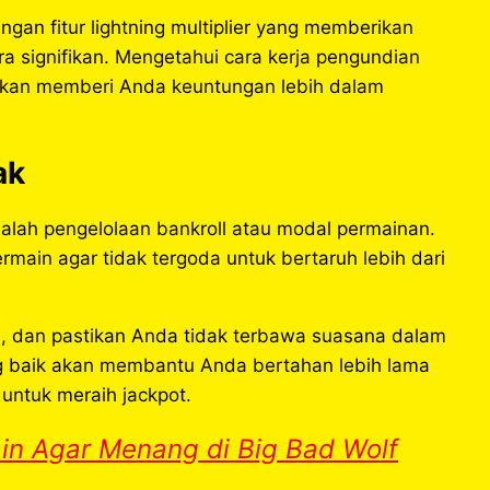
gan fitur lightning multiplier yang memberikan
 signifikan. Mengetahui cara kerja pengundian
 akan memberi Anda keuntungan lebih dalam
ak
dalah pengelolaan bankroll atau modal permainan.
ain agar tidak tergoda untuk bertaruh lebih dari
, dan pastikan Anda tidak terbawa suasana dalam
ng baik akan membantu Anda bertahan lebih lama
ntuk meraih jackpot.
in Agar Menang di Big Bad Wolf