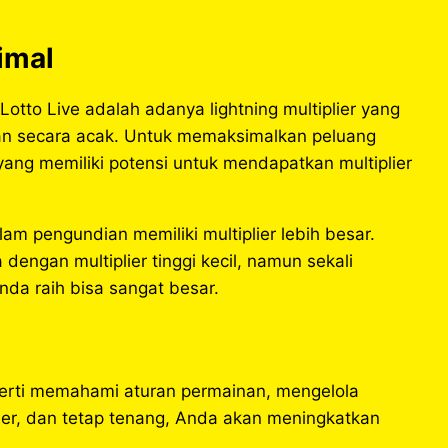
imal
Lotto Live adalah adanya lightning multiplier yang
 secara acak. Untuk memaksimalkan peluang
yang memiliki potensi untuk mendapatkan multiplier
am pengundian memiliki multiplier lebih besar.
ngan multiplier tinggi kecil, namun sekali
da raih bisa sangat besar.
perti memahami aturan permainan, mengelola
ier, dan tetap tenang, Anda akan meningkatkan