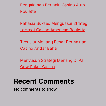
Pengalaman Bermain Casino Auto
Roulette
Rahasia Sukses Menguasai Strategi
Jackpot Casino American Roulette
Tips Jitu Menang Besar Permainan
Casino Andar Bahar
Menyusun Strategi Menang Di Pai
Gow Poker Casino
Recent Comments
No comments to show.