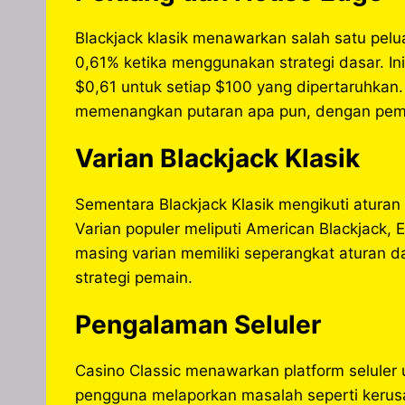
​Blackjack klasik menawarkan salah satu pelu
0,61% ketika menggunakan strategi dasar.​ In
$0,61 untuk setiap $100 yang dipertaruhkan.
memenangkan putaran apa pun, dengan pemb
Varian Blackjack Klasik
Sementara Blackjack Klasik mengikuti aturan 
Varian populer meliputi American Blackjack, 
masing varian memiliki seperangkat aturan 
strategi pemain.
Pengalaman Seluler
Casino Classic menawarkan platform seluler
pengguna melaporkan masalah seperti kerusa