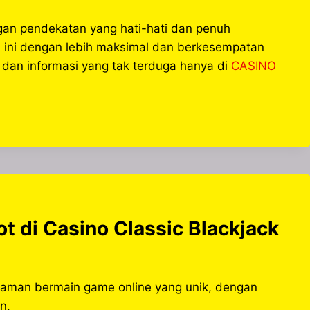
an pendekatan yang hati-hati dan penuh
 ini dengan lebih maksimal dan berkesempatan
u dan informasi yang tak terduga hanya di
CASINO
t di Casino Classic Blackjack
laman bermain game online yang unik, dengan
n.