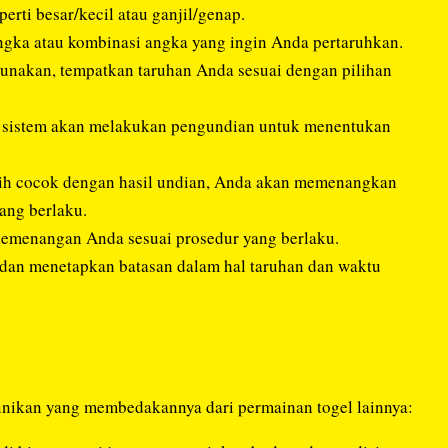
erti besar/kecil atau ganjil/genap.
angka atau kombinasi angka yang ingin Anda pertaruhkan.
unakan, tempatkan taruhan Anda sesuai dengan pilihan
au sistem akan melakukan pengundian untuk menentukan
lih cocok dengan hasil undian, Anda akan memenangkan
ang berlaku.
kemenangan Anda sesuai prosedur yang berlaku.
 dan menetapkan batasan dalam hal taruhan dan waktu
nikan yang membedakannya dari permainan togel lainnya: