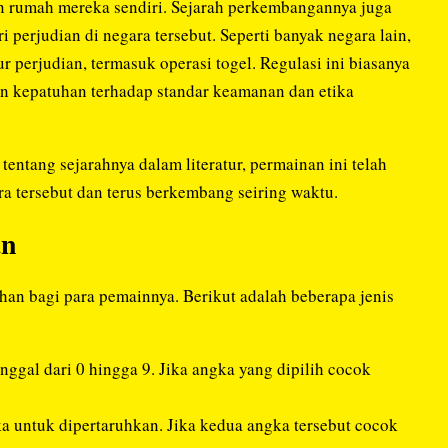
an rumah mereka sendiri. Sejarah perkembangannya juga
 perjudian di negara tersebut. Seperti banyak negara lain,
perjudian, termasuk operasi togel. Regulasi ini biasanya
dan kepatuhan terhadap standar keamanan dan etika
tentang sejarahnya dalam literatur, permainan ini telah
ra tersebut dan terus berkembang seiring waktu.
an
an bagi para pemainnya. Berikut adalah beberapa jenis
nggal dari 0 hingga 9. Jika angka yang dipilih cocok
a untuk dipertaruhkan. Jika kedua angka tersebut cocok