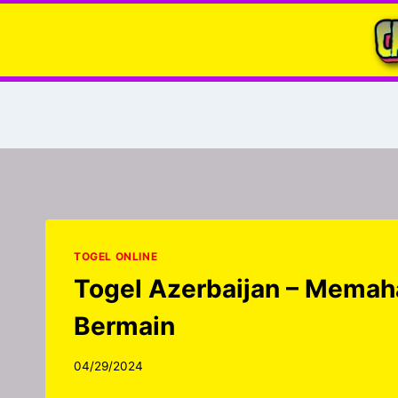
Skip
to
content
TOGEL ONLINE
Togel Azerbaijan – Memaha
Bermain
04/29/2024