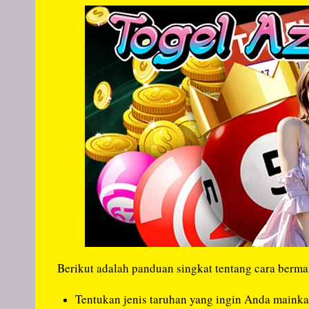
Berikut adalah panduan singkat tentang cara berma
Tentukan jenis taruhan yang ingin Anda mainka