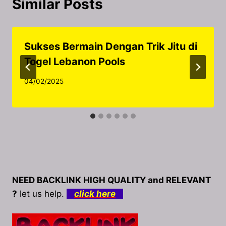
Similar Posts
Sukses Bermain Dengan Trik Jitu di
Togel Lebanon Pools
04/02/2025
NEED BACKLINK HIGH QUALITY and RELEVANT
?
let us help.
click here