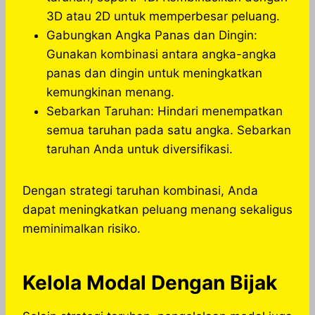
3D atau 2D untuk memperbesar peluang.
Gabungkan Angka Panas dan Dingin:
Gunakan kombinasi antara angka-angka
panas dan dingin untuk meningkatkan
kemungkinan menang.
Sebarkan Taruhan: Hindari menempatkan
semua taruhan pada satu angka. Sebarkan
taruhan Anda untuk diversifikasi.
Dengan strategi taruhan kombinasi, Anda
dapat meningkatkan peluang menang sekaligus
meminimalkan risiko.
Kelola Modal Dengan Bijak