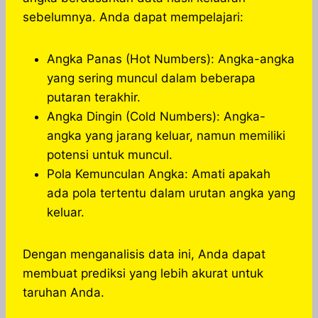
sebelumnya. Anda dapat mempelajari:
Angka Panas (Hot Numbers): Angka-angka
yang sering muncul dalam beberapa
putaran terakhir.
Angka Dingin (Cold Numbers): Angka-
angka yang jarang keluar, namun memiliki
potensi untuk muncul.
Pola Kemunculan Angka: Amati apakah
ada pola tertentu dalam urutan angka yang
keluar.
Dengan menganalisis data ini, Anda dapat
membuat prediksi yang lebih akurat untuk
taruhan Anda.