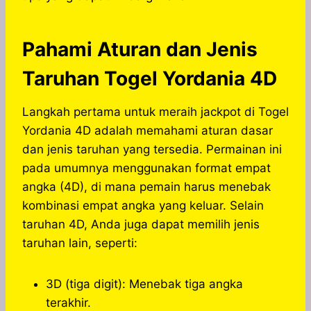
Pahami Aturan dan Jenis
Taruhan Togel Yordania 4D
Langkah pertama untuk meraih jackpot di Togel
Yordania 4D adalah memahami aturan dasar
dan jenis taruhan yang tersedia. Permainan ini
pada umumnya menggunakan format empat
angka (4D), di mana pemain harus menebak
kombinasi empat angka yang keluar. Selain
taruhan 4D, Anda juga dapat memilih jenis
taruhan lain, seperti:
3D (tiga digit): Menebak tiga angka
terakhir.