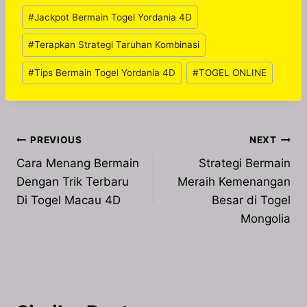
Post
#
Jackpot Bermain Togel Yordania 4D
Tags:
#
Terapkan Strategi Taruhan Kombinasi
#
Tips Bermain Togel Yordania 4D
#
TOGEL ONLINE
Post
PREVIOUS
NEXT
Cara Menang Bermain
Strategi Bermain
navigation
Dengan Trik Terbaru
Meraih Kemenangan
Di Togel Macau 4D
Besar di Togel
Mongolia