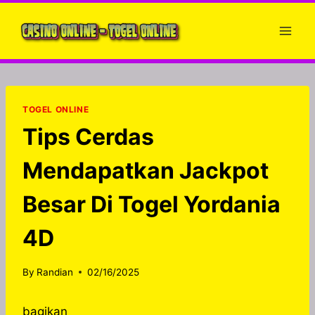
Skip
to
content
TOGEL ONLINE
Tips Cerdas
Mendapatkan Jackpot
Besar Di Togel Yordania
4D
By
Randian
02/16/2025
bagikan