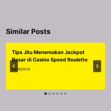
Similar Posts
Tips Jitu Menemukan Jackpot
Besar di Casino Speed Roulette
02/16/2025