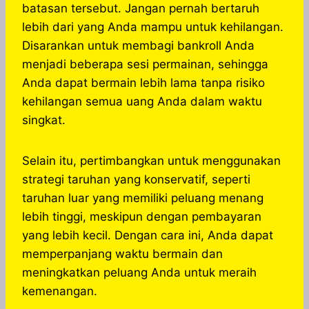
batasan tersebut. Jangan pernah bertaruh
lebih dari yang Anda mampu untuk kehilangan.
Disarankan untuk membagi bankroll Anda
menjadi beberapa sesi permainan, sehingga
Anda dapat bermain lebih lama tanpa risiko
kehilangan semua uang Anda dalam waktu
singkat.
Selain itu, pertimbangkan untuk menggunakan
strategi taruhan yang konservatif, seperti
taruhan luar yang memiliki peluang menang
lebih tinggi, meskipun dengan pembayaran
yang lebih kecil. Dengan cara ini, Anda dapat
memperpanjang waktu bermain dan
meningkatkan peluang Anda untuk meraih
kemenangan.