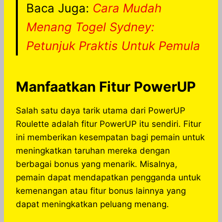
Baca Juga:
Cara Mudah
Menang Togel Sydney:
Petunjuk Praktis Untuk Pemula
Manfaatkan Fitur PowerUP
Salah satu daya tarik utama dari PowerUP
Roulette adalah fitur PowerUP itu sendiri. Fitur
ini memberikan kesempatan bagi pemain untuk
meningkatkan taruhan mereka dengan
berbagai bonus yang menarik. Misalnya,
pemain dapat mendapatkan pengganda untuk
kemenangan atau fitur bonus lainnya yang
dapat meningkatkan peluang menang.