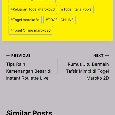
Tags:
#
Keluaran Togel maroko2d
#
Togel Italia Pools
#
Togel maroko2d
#
TOGEL ONLINE
#
Togel Online maroko2d
Post
PREVIOUS
NEXT
Tips Raih
Rumus Jitu Bermain
navigation
Kemenangan Besar di
Tafsir Mimpi di Togel
Instant Roulette Live
Maroko 2D
Similar Posts