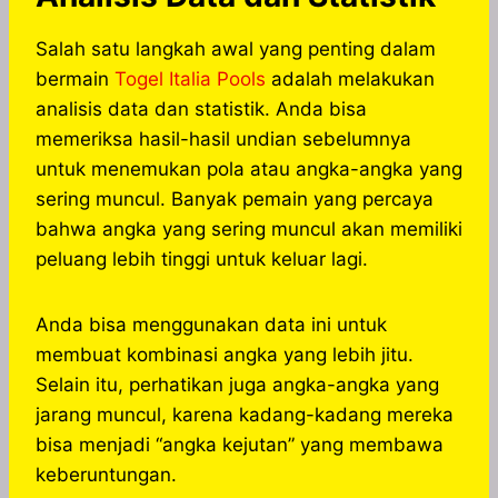
Salah satu langkah awal yang penting dalam
bermain
Togel Italia Pools
adalah melakukan
analisis data dan statistik. Anda bisa
memeriksa hasil-hasil undian sebelumnya
untuk menemukan pola atau angka-angka yang
sering muncul. Banyak pemain yang percaya
bahwa angka yang sering muncul akan memiliki
peluang lebih tinggi untuk keluar lagi.
Anda bisa menggunakan data ini untuk
membuat kombinasi angka yang lebih jitu.
Selain itu, perhatikan juga angka-angka yang
jarang muncul, karena kadang-kadang mereka
bisa menjadi “angka kejutan” yang membawa
keberuntungan.