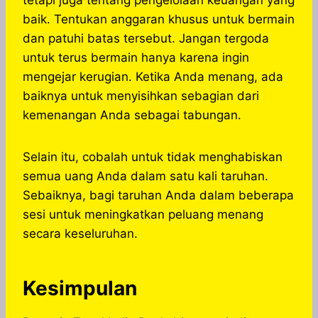
tetapi juga tentang pengelolaan keuangan yang
baik. Tentukan anggaran khusus untuk bermain
dan patuhi batas tersebut. Jangan tergoda
untuk terus bermain hanya karena ingin
mengejar kerugian. Ketika Anda menang, ada
baiknya untuk menyisihkan sebagian dari
kemenangan Anda sebagai tabungan.
Selain itu, cobalah untuk tidak menghabiskan
semua uang Anda dalam satu kali taruhan.
Sebaiknya, bagi taruhan Anda dalam beberapa
sesi untuk meningkatkan peluang menang
secara keseluruhan.
Kesimpulan