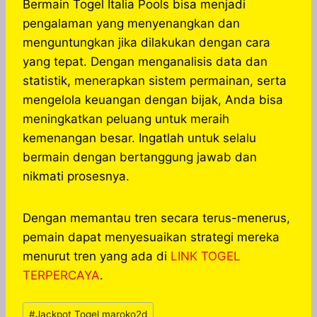
Bermain Togel Italia Pools bisa menjadi
pengalaman yang menyenangkan dan
menguntungkan jika dilakukan dengan cara
yang tepat. Dengan menganalisis data dan
statistik, menerapkan sistem permainan, serta
mengelola keuangan dengan bijak, Anda bisa
meningkatkan peluang untuk meraih
kemenangan besar. Ingatlah untuk selalu
bermain dengan bertanggung jawab dan
nikmati prosesnya.
Dengan memantau tren secara terus-menerus,
pemain dapat menyesuaikan strategi mereka
menurut tren yang ada di
LINK TOGEL
TERPERCAYA
.
Post
#
Jackpot Togel maroko2d