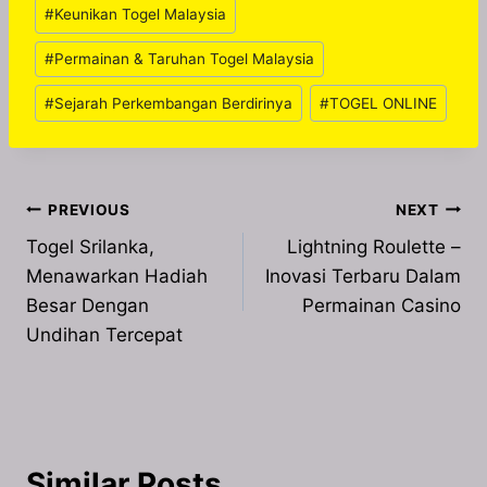
#
Keunikan Togel Malaysia
#
Permainan & Taruhan Togel Malaysia
#
Sejarah Perkembangan Berdirinya
#
TOGEL ONLINE
Post
PREVIOUS
NEXT
Togel Srilanka,
Lightning Roulette –
navigation
Menawarkan Hadiah
Inovasi Terbaru Dalam
Besar Dengan
Permainan Casino
Undihan Tercepat
Similar Posts