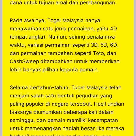
dana untuk tujuan amal dan pembangunan.
Pada awalnya, Togel Malaysia hanya
menawarkan satu jenis permainan, yaitu 4D
(empat angka). Namun, seiring berjalannya
waktu, variasi permainan seperti 3D, 5D, 6D,
dan permainan tambahan seperti Toto, dan
CashSweep ditambahkan untuk memberikan
lebih banyak pilihan kepada pemain.
Selama bertahun-tahun, Togel Malaysia telah
menjadi salah satu bentuk perjudian yang
paling populer di negara tersebut. Hasil undian
biasanya diumumkan beberapa kali dalam
seminggu, dan pemain memiliki kesempatan
untuk memenangkan hadiah besar jika mereka