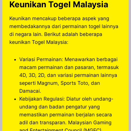
Keunikan Togel Malaysia
Keunikan mencakup beberapa aspek yang
membedakannya dari permainan togel lainnya
di negara lain. Berikut adalah beberapa
keunikan Togel Malaysia:
Variasi Permainan: Menawarkan berbagai
macam permainan dan pasaran, termasuk
4D, 3D, 2D, dan variasi permainan lainnya
seperti Magnum, Sports Toto, dan
Damacai.
Kebijakan Regulasi: Diatur oleh undang-
undang dan badan pengatur yang
memastikan permainan berjalan secara
adil dan transparan. Malaysian Gaming
and Entertainment Council (MGEC)