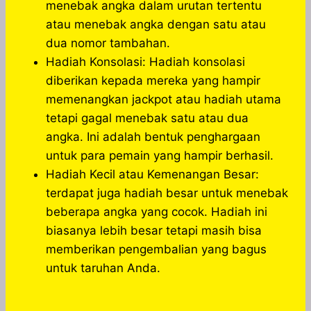
menebak angka dalam urutan tertentu
atau menebak angka dengan satu atau
dua nomor tambahan.
Hadiah Konsolasi: Hadiah konsolasi
diberikan kepada mereka yang hampir
memenangkan jackpot atau hadiah utama
tetapi gagal menebak satu atau dua
angka. Ini adalah bentuk penghargaan
untuk para pemain yang hampir berhasil.
Hadiah Kecil atau Kemenangan Besar:
terdapat juga hadiah besar untuk menebak
beberapa angka yang cocok. Hadiah ini
biasanya lebih besar tetapi masih bisa
memberikan pengembalian yang bagus
untuk taruhan Anda.