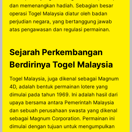
dan memenangkan hadiah. Sebagian besar
operasi Togel Malaysia diatur oleh badan
perjudian negara, yang bertanggung jawab
atas pengawasan dan regulasi permainan.
Sejarah Perkembangan
Berdirinya Togel Malaysia
Togel Malaysia, juga dikenal sebagai Magnum
4D, adalah bentuk permainan lotere yang
dimulai pada tahun 1969. Ini adalah hasil dari
upaya bersama antara Pemerintah Malaysia
dan sebuah perusahaan swasta yang dikenal
sebagai Magnum Corporation. Permainan ini
dimulai dengan tujuan untuk mengumpulkan