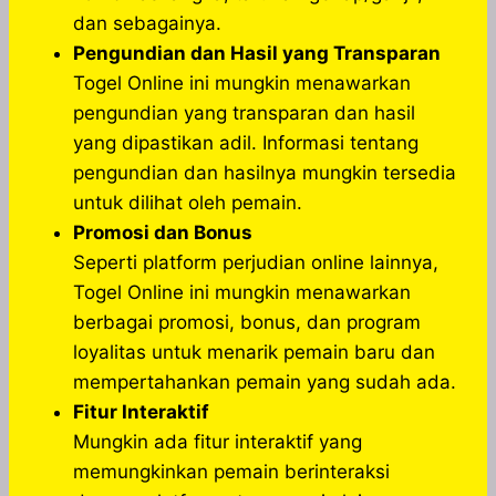
dan sebagainya.
Pengundian dan Hasil yang Transparan
Togel Online ini mungkin menawarkan
pengundian yang transparan dan hasil
yang dipastikan adil. Informasi tentang
pengundian dan hasilnya mungkin tersedia
untuk dilihat oleh pemain.
Promosi dan Bonus
Seperti platform perjudian online lainnya,
Togel Online ini mungkin menawarkan
berbagai promosi, bonus, dan program
loyalitas untuk menarik pemain baru dan
mempertahankan pemain yang sudah ada.
Fitur Interaktif
Mungkin ada fitur interaktif yang
memungkinkan pemain berinteraksi