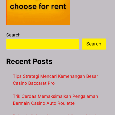
Search
Search
Recent Posts
Tips Strategi Mencari Kemenangan Besar
Casino Baccarat Pro
Trik Cerdas Memaksimalkan Pengalaman
Bermain Casino Auto Roulette