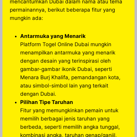
mencantumkan Dubai dalam nama atau tema
permainannya, berikut beberapa fitur yang
mungkin ada:
Antarmuka yang Menarik
Platform Togel Online Dubai mungkin
menampilkan antarmuka yang menarik
dengan desain yang terinspirasi oleh
gambar-gambar ikonik Dubai, seperti
Menara Burj Khalifa, pemandangan kota,
atau simbol-simbol lain yang terkait
dengan Dubai.
Pilihan Tipe Taruhan
Fitur yang memungkinkan pemain untuk
memilih berbagai jenis taruhan yang
berbeda, seperti memilih angka tunggal,
kombinasi angka, taruhan genap/ganjil,