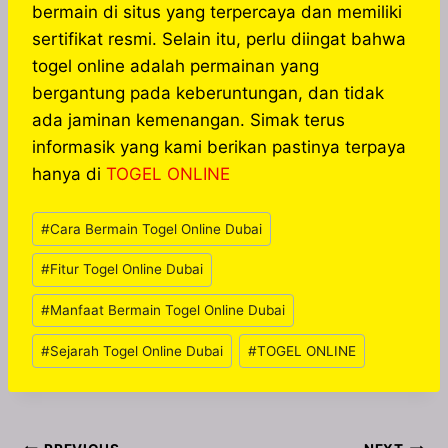
bermain di situs yang terpercaya dan memiliki
sertifikat resmi. Selain itu, perlu diingat bahwa
togel online adalah permainan yang
bergantung pada keberuntungan, dan tidak
ada jaminan kemenangan. Simak terus
informasik yang kami berikan pastinya terpaya
hanya di
TOGEL ONLINE
Post
#
Cara Bermain Togel Online Dubai
Tags:
#
Fitur Togel Online Dubai
#
Manfaat Bermain Togel Online Dubai
#
Sejarah Togel Online Dubai
#
TOGEL ONLINE